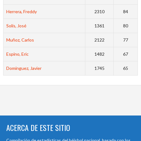
Herrera, Freddy
2310
84
Solís, José
1361
80
Muñoz, Carlos
2122
77
Espino, Eric
1482
67
Domínguez, Javier
1745
65
ACERCA DE ESTE SITIO
Compilación de estadísticas del béisbol nacional, basada con los