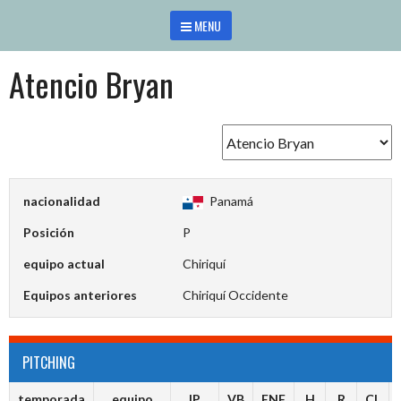
Saltar
MENU
al
contenido
Atencio Bryan
nacionalidad
Panamá
Posición
P
equipo actual
Chiriquí
Equipos anteriores
Chiriquí Occidente
PITCHING
temporada
equipo
IP
VB
ENF
H
R
CL