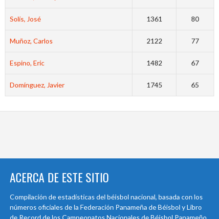
Solís, José
1361
80
Muñoz, Carlos
2122
77
Espino, Eric
1482
67
Domínguez, Javier
1745
65
ACERCA DE ESTE SITIO
Compilación de estadísticas del béisbol nacional, basada con los
números oficiales de la Federación Panameña de Béisbol y Libro
de Record de los Campeonatos Nacionales de Béisbol Panameño.