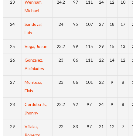
23
Wenham,
24.2
97
111
24
12
10
1
Michael
24
Sandoval,
24
95
107
27
18
17
2
Luis
25
Vega, Josue
23.2
99
115
29
15
13
2
26
Gonzalez,
23
86
111
22
14
12
1
Alcibiades
27
Monteza,
23
86
101
22
9
8
1
Elvis
28
Cordoba Jr.,
22.2
92
97
24
9
8
2
Jhonny
29
Villalaz,
22
83
97
21
12
7
1
Roberto