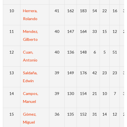
10
Herrera,
41
162
183
54
22
16
3
Rolando
11
Mendez,
40
147
164
33
15
12
2
Gilberto
12
Cuan,
40
136
148
6
5
51
8
Antonio
13
Saldaña,
39
149
176
42
23
23
3
Edwin
14
Campos,
39
130
154
21
10
7
3
Manuel
15
Gómez,
36
135
152
31
14
12
2
Miguel