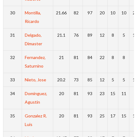
30
Montilla,
21.66
82
97
20
10
10
2
Ricardo
31
Delgado,
21.1
76
89
12
8
5
1
Dimaster
32
Fernandez,
21
81
84
22
8
8
7
Saturnino
33
Nieto, Jose
20.2
73
85
12
5
5
1
34
Dominguez,
20
81
93
23
15
11
8
Agustin
35
Gonzalez R.
20
81
93
25
17
15
1
Luis