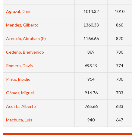
Agrazal, Dario
1014.32
1010
Mendez, Gilberto
1360.33
860
Atencio, Abraham (P)
1166.66
820
Cedeño, Bienvenido
869
780
Romero, Davis
693.19
774
Pinto, Elpidio
914
730
Gómez, Miguel
916.76
703
Acosta, Alberto
765.66
683
Machuca, Luis
940
647