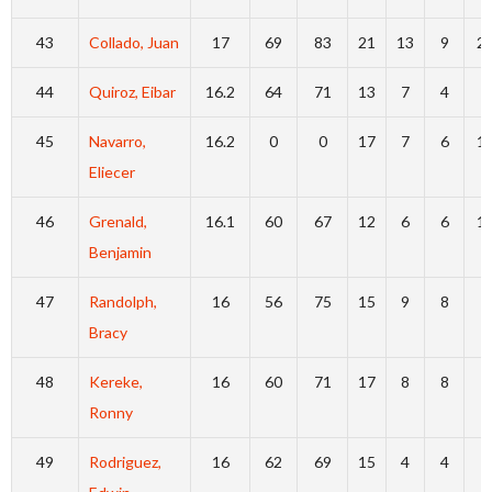
43
Collado, Juan
17
69
83
21
13
9
2
44
Quiroz, Eibar
16.2
64
71
13
7
4
8
45
Navarro,
16.2
0
0
17
7
6
1
Eliecer
46
Grenald,
16.1
60
67
12
6
6
1
Benjamin
47
Randolph,
16
56
75
15
9
8
9
Bracy
48
Kereke,
16
60
71
17
8
8
7
Ronny
49
Rodriguez,
16
62
69
15
4
4
6