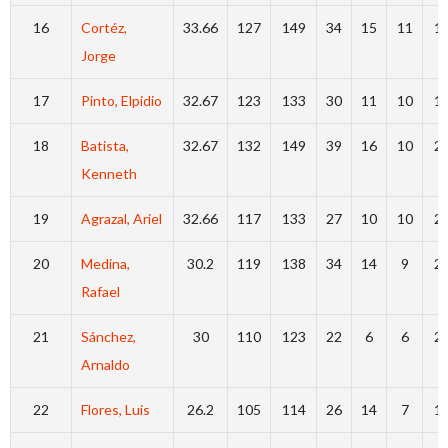
16
Cortéz,
33.66
127
149
34
15
11
1
Jorge
17
Pinto, Elpidio
32.67
123
133
30
11
10
1
18
Batista,
32.67
132
149
39
16
10
2
Kenneth
19
Agrazal, Ariel
32.66
117
133
27
10
10
2
20
Medina,
30.2
119
138
34
14
9
2
Rafael
21
Sánchez,
30
110
123
22
6
6
2
Arnaldo
22
Flores, Luis
26.2
105
114
26
14
7
1