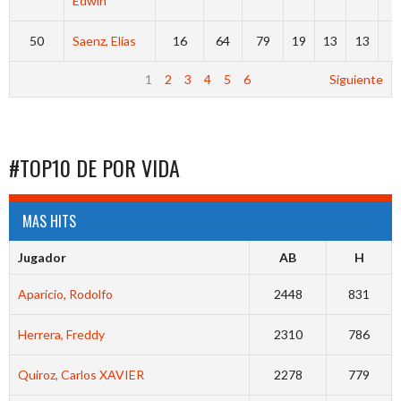
Edwin
50
Saenz, Elías
16
64
79
19
13
13
7
1
2
3
4
5
6
Siguiente
#TOP10 DE POR VIDA
MAS HITS
Jugador
AB
H
Aparicio, Rodolfo
2448
831
Herrera, Freddy
2310
786
Quiroz, Carlos XAVIER
2278
779