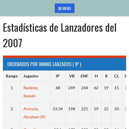
Saltar
MENU
al
contenido
Estadísticas de Lanzadores del
2007
ORDENADOS POR INNING LANZADOS ( IP )
Rango
Jugador
IP
VB
ENF
H
R
CL
S
1
Ramirez,
68
249
264
62
19
15
3
Ramón
2
Atencio,
53.34
198
225
59
22
20
3
Abraham (P)