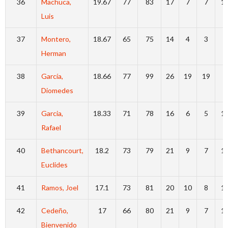
36
Machuca,
19.67
77
83
17
7
7
1
Luis
37
Montero,
18.67
65
75
14
4
3
8
Herman
38
García,
18.66
77
99
26
19
19
6
Diomedes
39
Garcia,
18.33
71
78
16
6
5
1
Rafael
40
Bethancourt,
18.2
73
79
21
9
7
1
Euclides
41
Ramos, Joel
17.1
73
81
20
10
8
1
42
Cedeño,
17
66
80
21
9
7
1
Bienvenido