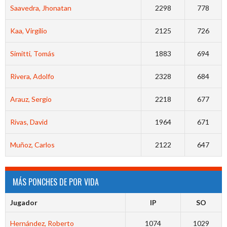
Saavedra, Jhonatan
2298
778
Kaa, Virgilio
2125
726
Simitti, Tomás
1883
694
Rivera, Adolfo
2328
684
Arauz, Sergio
2218
677
Rivas, David
1964
671
Muñoz, Carlos
2122
647
MÁS PONCHES DE POR VIDA
Jugador
IP
SO
Hernández, Roberto
1074
1029