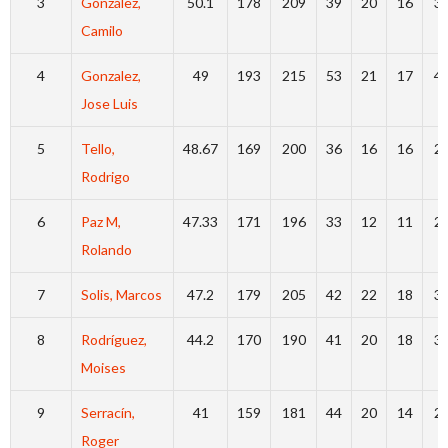
3
González,
50.1
178
209
39
20
16
3
Camilo
4
Gonzalez,
49
193
215
53
21
17
4
Jose Luis
5
Tello,
48.67
169
200
36
16
16
2
Rodrigo
6
Paz M,
47.33
171
196
33
12
11
2
Rolando
7
Solis, Marcos
47.2
179
205
42
22
18
3
8
Rodríguez,
44.2
170
190
41
20
18
3
Moises
9
Serracín,
41
159
181
44
20
14
2
Roger