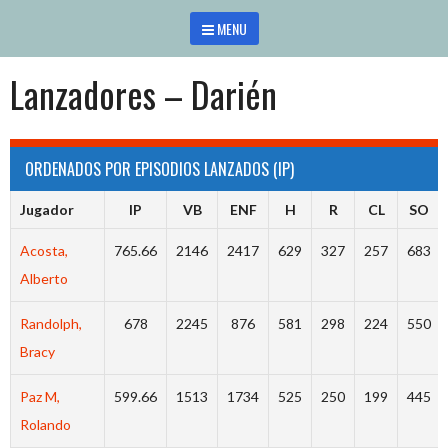
Saltar
MENU
al
contenido
Lanzadores – Darién
ORDENADOS POR EPISODIOS LANZADOS (IP)
Jugador
IP
VB
ENF
H
R
CL
SO
Acosta,
765.66
2146
2417
629
327
257
683
Alberto
Randolph,
678
2245
876
581
298
224
550
Bracy
Paz M,
599.66
1513
1734
525
250
199
445
Rolando