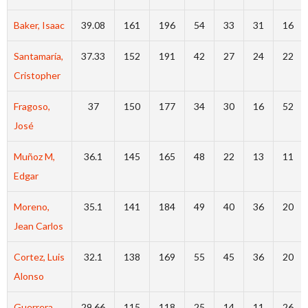
Baker, Isaac
39.08
161
196
54
33
31
16
Santamaría,
37.33
152
191
42
27
24
22
Cristopher
Fragoso,
37
150
177
34
30
16
52
José
Muñoz M,
36.1
145
165
48
22
13
11
Edgar
Moreno,
35.1
141
184
49
40
36
20
Jean Carlos
Cortez, Luis
32.1
138
169
55
45
36
20
Alonso
Guerrera,
29.66
115
118
25
14
11
26