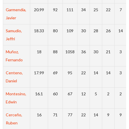
Garmendia,
20.99
92
111
34
25
22
7
Javier
Samudio,
18.33
80
109
30
28
26
14
Jeffri
Muñoz,
18
88
1058
36
30
21
3
Fernando
Centeno,
17.99
69
95
22
14
14
3
Daniel
Montesino,
16.1
60
67
12
5
2
2
Edwin
Cerceño,
16
71
77
22
14
9
9
Ruben