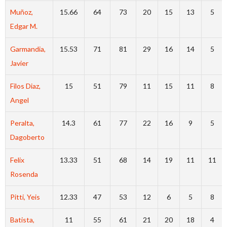
Muñoz,
15.66
64
73
20
15
13
5
Edgar M.
Garmandia,
15.53
71
81
29
16
14
5
Javier
Filos Diaz,
15
51
79
11
15
11
8
Angel
Peralta,
14.3
61
77
22
16
9
5
Dagoberto
Felix
13.33
51
68
14
19
11
11
Rosenda
Pitti, Yeis
12.33
47
53
12
6
5
8
Batista,
11
55
61
21
20
18
4