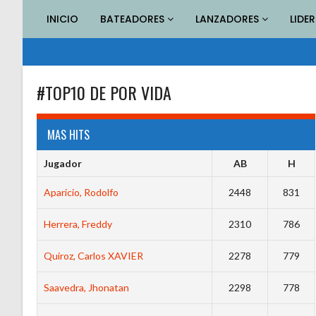
Saltar
INICIO
BATEADORES
LANZADORES
LIDE
al
contenido
#TOP10 DE POR VIDA
MAS HITS
Jugador
AB
H
Aparicio, Rodolfo
2448
831
Herrera, Freddy
2310
786
Quiroz, Carlos XAVIER
2278
779
Saavedra, Jhonatan
2298
778