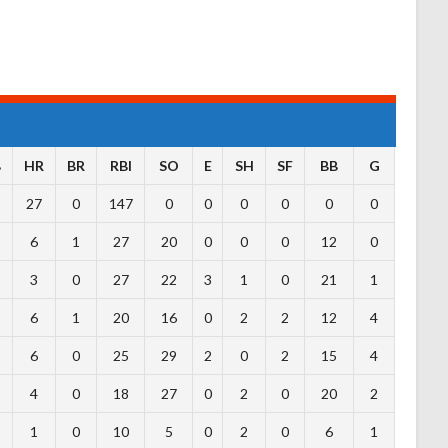
B
HR
BR
RBI
SO
E
SH
SF
BB
G
27
0
147
0
0
0
0
0
0
6
1
27
20
0
0
0
12
0
3
0
27
22
3
1
0
21
1
6
1
20
16
0
2
2
12
4
6
0
25
29
2
0
2
15
4
4
0
18
27
0
2
0
20
2
1
0
10
5
0
2
0
6
1