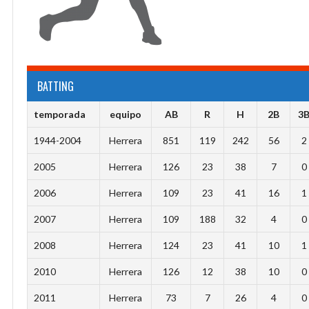
BATTING
temporada
equipo
AB
R
H
2B
3
1944-2004
Herrera
851
119
242
56
2
2005
Herrera
126
23
38
7
0
2006
Herrera
109
23
41
16
1
2007
Herrera
109
188
32
4
0
2008
Herrera
124
23
41
10
1
2010
Herrera
126
12
38
10
0
2011
Herrera
73
7
26
4
0