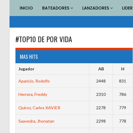
Saltar
INICIO
BATEADORES
LANZADORES
LIDE
al
contenido
#TOP10 DE POR VIDA
MAS HITS
Jugador
AB
H
Aparicio, Rodolfo
2448
831
Herrera, Freddy
2310
786
Quiroz, Carlos XAVIER
2278
779
Saavedra, Jhonatan
2298
778