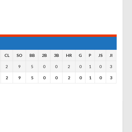
CL
SO
BB
2B
3B
HR
G
P
JS
JI
2
9
5
0
0
2
0
1
0
3
2
9
5
0
0
2
0
1
0
3