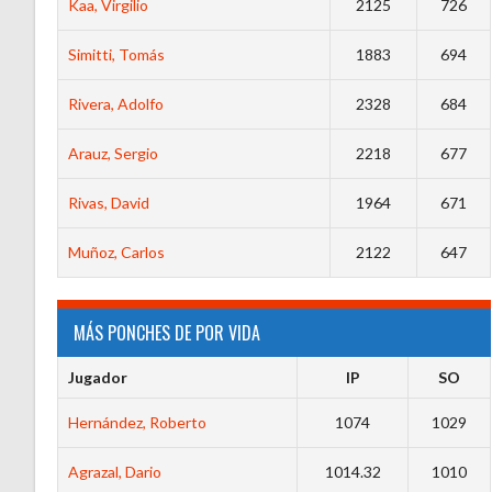
Kaa, Virgilio
2125
726
Simitti, Tomás
1883
694
Rivera, Adolfo
2328
684
Arauz, Sergio
2218
677
Rivas, David
1964
671
Muñoz, Carlos
2122
647
MÁS PONCHES DE POR VIDA
Jugador
IP
SO
Hernández, Roberto
1074
1029
Agrazal, Dario
1014.32
1010