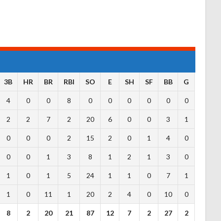
3B
HR
BR
RBI
SO
E
SH
SF
BB
G
4
0
0
8
0
0
0
0
0
0
2
2
7
2
20
6
0
0
3
1
0
0
0
2
15
2
0
1
4
0
0
0
1
3
8
1
2
1
3
0
1
0
1
5
24
1
1
0
7
1
1
0
11
1
20
2
4
0
10
0
8
2
20
21
87
12
7
2
27
2