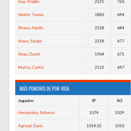
Kaa, Virgilio
2125
726
Simitti, Tomás
1883
694
Rivera, Adolfo
2328
684
Arauz, Sergio
2218
677
Rivas, David
1964
671
Muñoz, Carlos
2122
647
MÁS PONCHES DE POR VIDA
Jugador
IP
SO
Hernández, Roberto
1074
1029
Agrazal, Dario
1014.32
1010