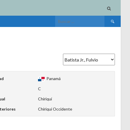
Buscar:
ad
Panamá
C
ual
Chiriquí
teriores
Chiriquí Occidente