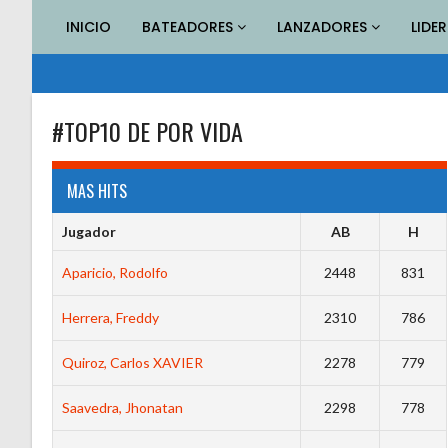
Saltar
INICIO
BATEADORES
LANZADORES
LIDE
al
contenido
#TOP10 DE POR VIDA
MAS HITS
Jugador
AB
H
Aparicio, Rodolfo
2448
831
Herrera, Freddy
2310
786
Quiroz, Carlos XAVIER
2278
779
Saavedra, Jhonatan
2298
778