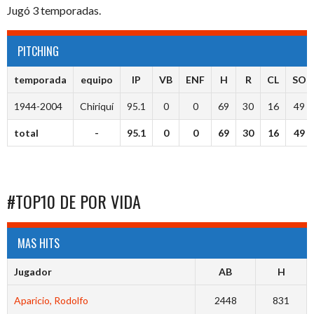
Jugó 3 temporadas.
PITCHING
temporada
equipo
IP
VB
ENF
H
R
CL
SO
1944-2004
Chiriquí
95.1
0
0
69
30
16
49
total
-
95.1
0
0
69
30
16
49
#TOP10 DE POR VIDA
MAS HITS
Jugador
AB
H
Aparicio, Rodolfo
2448
831