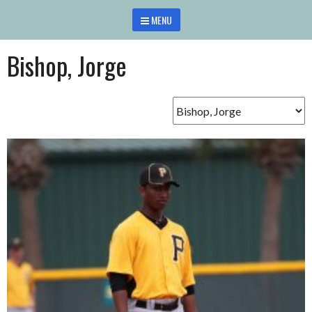
Saltar
MENU
al
contenido
Bishop, Jorge