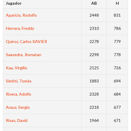
Jugador
AB
H
Aparicio, Rodolfo
2448
831
Herrera, Freddy
2310
786
Quiroz, Carlos XAVIER
2278
779
Saavedra, Jhonatan
2298
778
Kaa, Virgilio
2125
726
Simitti, Tomás
1883
694
Rivera, Adolfo
2328
684
Arauz, Sergio
2218
677
Rivas, David
1964
671