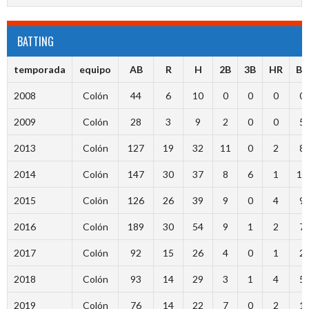
BATTING
temporada
equipo
AB
R
H
2B
3B
HR
BR
2008
Colón
44
6
10
0
0
0
0
2009
Colón
28
3
9
2
0
0
5
2013
Colón
127
19
32
11
0
2
8
2014
Colón
147
30
37
8
6
1
17
2015
Colón
126
26
39
9
0
4
9
2016
Colón
189
30
54
9
1
2
7
2017
Colón
92
15
26
4
0
1
2
2018
Colón
93
14
29
3
1
4
5
2019
Colón
76
14
22
7
0
2
1