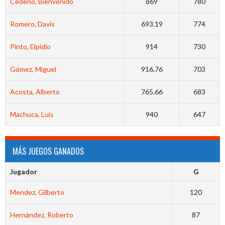
Cedeño, Bienvenido
869
780
Romero, Davis
693.19
774
Pinto, Elpidio
914
730
Gómez, Miguel
916.76
703
Acosta, Alberto
765.66
683
Machuca, Luis
940
647
MÁS JUEGOS GANADOS
Jugador
G
Mendez, Gilberto
120
Hernández, Roberto
87