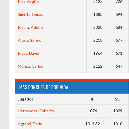
Kaa, Virgilio
2125
726
Simitti, Tomás
1883
694
Rivera, Adolfo
2328
684
Arauz, Sergio
2218
677
Rivas, David
1964
671
Muñoz, Carlos
2122
647
MÁS PONCHES DE POR VIDA
Jugador
IP
SO
Hernández, Roberto
1074
1029
Agrazal, Dario
1014.32
1010