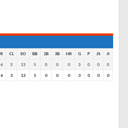
R
CL
SO
BB
2B
3B
HR
G
P
JS
JI
6
3
13
5
0
0
0
3
0
0
0
6
3
13
5
0
0
0
3
0
0
0