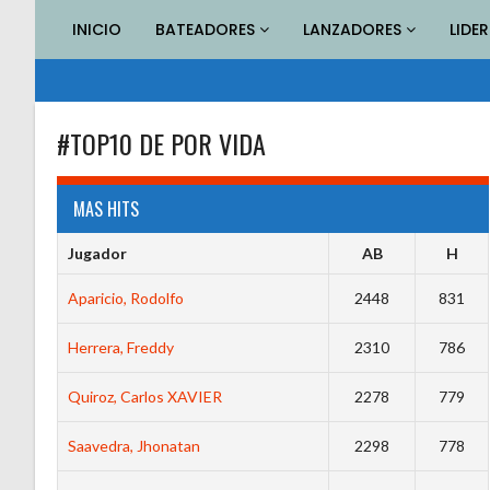
Saltar
INICIO
BATEADORES
LANZADORES
LIDE
al
contenido
#TOP10 DE POR VIDA
MAS HITS
Jugador
AB
H
Aparicio, Rodolfo
2448
831
Herrera, Freddy
2310
786
Quiroz, Carlos XAVIER
2278
779
Saavedra, Jhonatan
2298
778