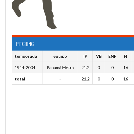
PITCHING
temporada
equipo
IP
VB
ENF
H
1944-2004
Panamá Metro
21.2
0
0
16
total
-
21.2
0
0
16