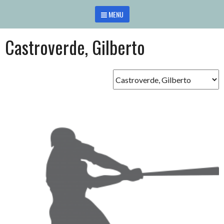
Saltar
MENU
al
contenido
Castroverde, Gilberto