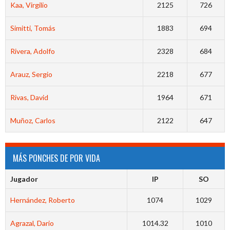
Kaa, Virgilio
2125
726
Simitti, Tomás
1883
694
Rivera, Adolfo
2328
684
Arauz, Sergio
2218
677
Rivas, David
1964
671
Muñoz, Carlos
2122
647
MÁS PONCHES DE POR VIDA
Jugador
IP
SO
Hernández, Roberto
1074
1029
Agrazal, Dario
1014.32
1010