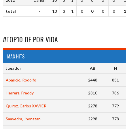
2012
Darién
10
3
1
0
0
0
0
1
total
-
10
3
1
0
0
0
0
1
#TOP10 DE POR VIDA
MAS HITS
Jugador
AB
H
Aparicio, Rodolfo
2448
831
Herrera, Freddy
2310
786
Quiroz, Carlos XAVIER
2278
779
Saavedra, Jhonatan
2298
778