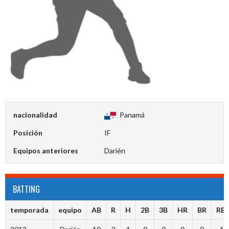
nacionalidad
Panamá
Posición
IF
Equipos anteriores
Darién
BATTING
temporada
equipo
AB
R
H
2B
3B
HR
BR
RBI