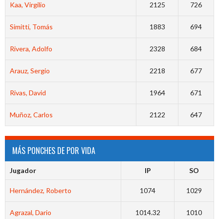
Kaa, Virgilio
2125
726
Simitti, Tomás
1883
694
Rivera, Adolfo
2328
684
Arauz, Sergio
2218
677
Rivas, David
1964
671
Muñoz, Carlos
2122
647
MÁS PONCHES DE POR VIDA
Jugador
IP
SO
Hernández, Roberto
1074
1029
Agrazal, Dario
1014.32
1010