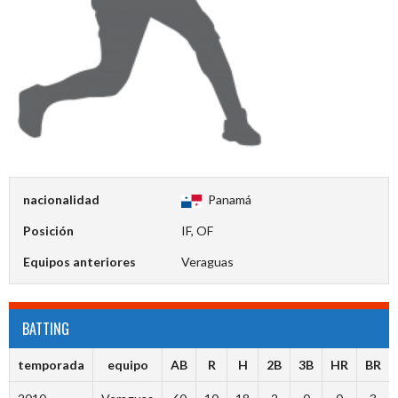
nacionalidad
Panamá
Posición
IF, OF
Equipos anteriores
Veraguas
BATTING
temporada
equipo
AB
R
H
2B
3B
HR
BR