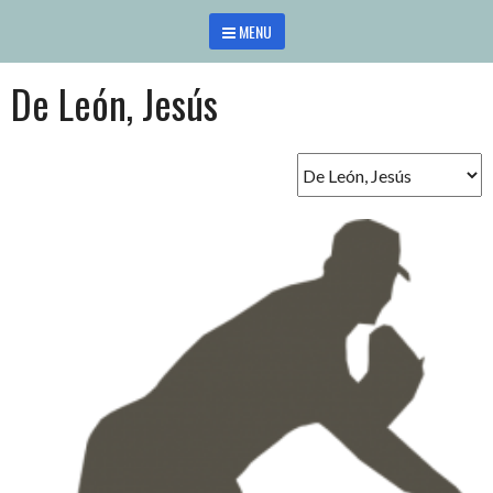
Saltar
MENU
al
contenido
De León, Jesús