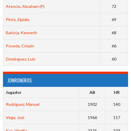
Atencio, Abraham (P)
72
Pinto, Elpidio
69
Batista, Kenneth
68
Poveda, Crispín
66
Dominguez, Luis
60
JONRONEROS
Jugador
AB
HR
Rodríguez, Manuel
1902
140
Vega, Joel
1966
117
Kaa, Virgilio
2125
103