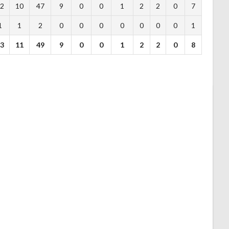
2
10
47
9
0
0
1
2
2
0
7
1
1
2
0
0
0
0
0
0
0
1
3
11
49
9
0
0
1
2
2
0
8