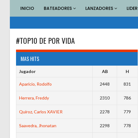
Saltar
INICIO
BATEADORES
LANZADORES
LIDE
al
contenido
#TOP10 DE POR VIDA
MAS HITS
Jugador
AB
H
Aparicio, Rodolfo
2448
831
Herrera, Freddy
2310
786
Quiroz, Carlos XAVIER
2278
779
Saavedra, Jhonatan
2298
778