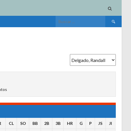
Buscar:
ntos
R
CL
SO
BB
2B
3B
HR
G
P
JS
JI