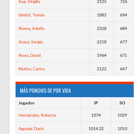
Kaa, Virgilio
2125
726
Simitti, Tomás
1883
694
Rivera, Adolfo
2328
684
Arauz, Sergio
2218
677
Rivas, David
1964
671
Muñoz, Carlos
2122
647
MÁS PONCHES DE POR VIDA
Jugador
IP
SO
Hernández, Roberto
1074
1029
Agrazal, Dario
1014.32
1010