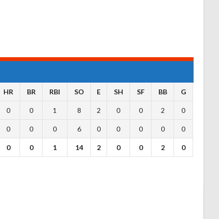
HR
BR
RBI
SO
E
SH
SF
BB
G
0
0
1
8
2
0
0
2
0
0
0
0
6
0
0
0
0
0
0
0
1
14
2
0
0
2
0