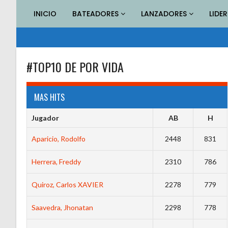
Saltar
INICIO
BATEADORES
LANZADORES
LIDE
al
contenido
#TOP10 DE POR VIDA
MAS HITS
Jugador
AB
H
Aparicio, Rodolfo
2448
831
Herrera, Freddy
2310
786
Quiroz, Carlos XAVIER
2278
779
Saavedra, Jhonatan
2298
778