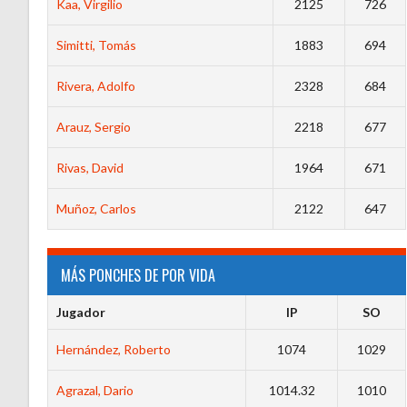
Kaa, Virgilio
2125
726
Simitti, Tomás
1883
694
Rivera, Adolfo
2328
684
Arauz, Sergio
2218
677
Rivas, David
1964
671
Muñoz, Carlos
2122
647
MÁS PONCHES DE POR VIDA
Jugador
IP
SO
Hernández, Roberto
1074
1029
Agrazal, Dario
1014.32
1010