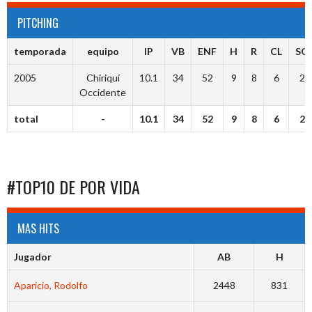
PITCHING
temporada
equipo
IP
VB
ENF
H
R
CL
SO
2005
Chiriquí
10.1
34
52
9
8
6
2
Occidente
total
-
10.1
34
52
9
8
6
2
#TOP10 DE POR VIDA
MAS HITS
Jugador
AB
H
Aparicio, Rodolfo
2448
831