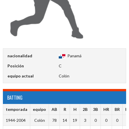
nacionalidad
Panamá
Posición
C
equipo actual
Colón
BATTING
temporada
equipo
AB
R
H
2B
3B
HR
BR
R
1944-2004
Colón
78
14
19
3
0
0
0