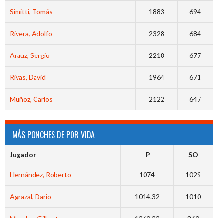
Simitti, Tomás
1883
694
Rivera, Adolfo
2328
684
Arauz, Sergio
2218
677
Rivas, David
1964
671
Muñoz, Carlos
2122
647
MÁS PONCHES DE POR VIDA
Jugador
IP
SO
Hernández, Roberto
1074
1029
Agrazal, Dario
1014.32
1010