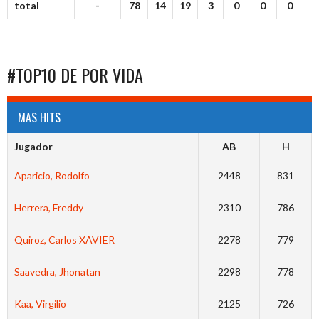
total
-
78
14
19
3
0
0
0
#TOP10 DE POR VIDA
MAS HITS
Jugador
AB
H
Aparicio, Rodolfo
2448
831
Herrera, Freddy
2310
786
Quiroz, Carlos XAVIER
2278
779
Saavedra, Jhonatan
2298
778
Kaa, Virgilio
2125
726