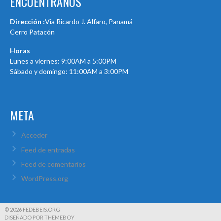
ENCUÉNTRANOS
Dirección :
Via Ricardo J. Alfaro, Panamá
Cerro Patacón
Horas
Lunes a viernes: 9:00AM a 5:00PM
Sábado y domingo: 11:00AM a 3:00PM
META
Acceder
Feed de entradas
Feed de comentarios
WordPress.org
© 2026 FEDEBEIS.ORG
DISEÑADO POR THEMEBOY