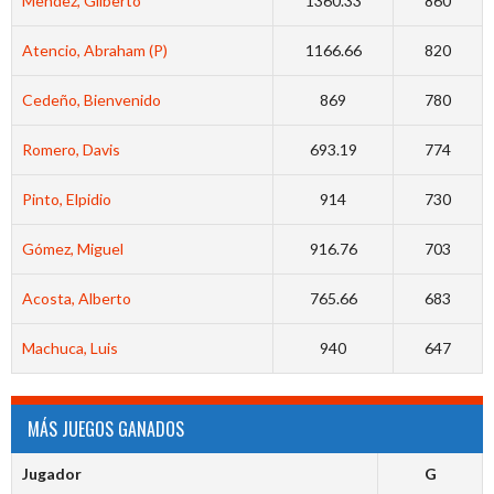
Mendez, Gilberto
1360.33
860
Atencio, Abraham (P)
1166.66
820
Cedeño, Bienvenido
869
780
Romero, Davis
693.19
774
Pinto, Elpidio
914
730
Gómez, Miguel
916.76
703
Acosta, Alberto
765.66
683
Machuca, Luis
940
647
MÁS JUEGOS GANADOS
Jugador
G