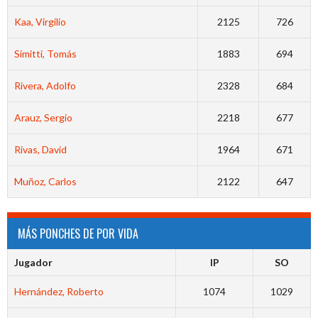
Kaa, Virgilio
2125
726
Simitti, Tomás
1883
694
Rivera, Adolfo
2328
684
Arauz, Sergio
2218
677
Rivas, David
1964
671
Muñoz, Carlos
2122
647
MÁS PONCHES DE POR VIDA
Jugador
IP
SO
Hernández, Roberto
1074
1029