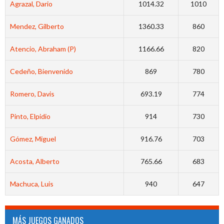
Agrazal, Dario
1014.32
1010
Mendez, Gilberto
1360.33
860
Atencio, Abraham (P)
1166.66
820
Cedeño, Bienvenido
869
780
Romero, Davis
693.19
774
Pinto, Elpidio
914
730
Gómez, Miguel
916.76
703
Acosta, Alberto
765.66
683
Machuca, Luis
940
647
MÁS JUEGOS GANADOS