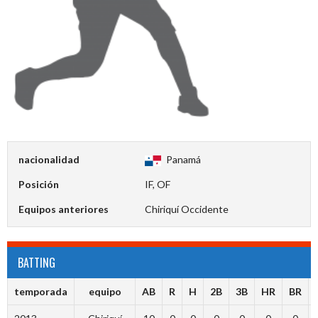
nacionalidad
Panamá
Posición
IF, OF
Equipos anteriores
Chiriquí Occidente
BATTING
temporada
equipo
AB
R
H
2B
3B
HR
BR