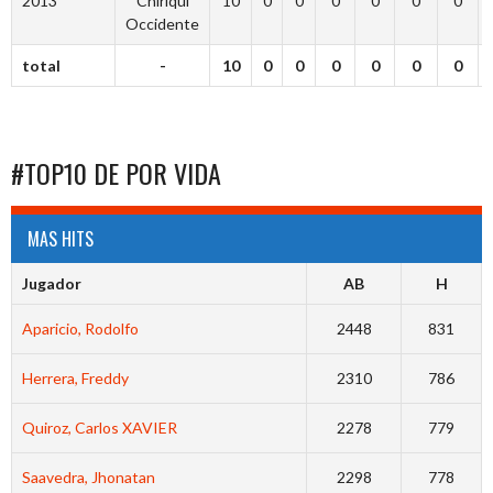
2013
Chiriquí
10
0
0
0
0
0
0
Occidente
total
-
10
0
0
0
0
0
0
#TOP10 DE POR VIDA
MAS HITS
Jugador
AB
H
Aparicio, Rodolfo
2448
831
Herrera, Freddy
2310
786
Quiroz, Carlos XAVIER
2278
779
Saavedra, Jhonatan
2298
778