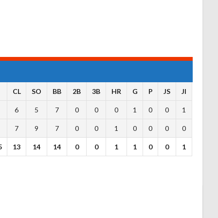
R
CL
SO
BB
2B
3B
HR
G
P
JS
JI
6
5
7
0
0
0
1
0
0
1
7
9
7
0
0
1
0
0
0
0
5
13
14
14
0
0
1
1
0
0
1