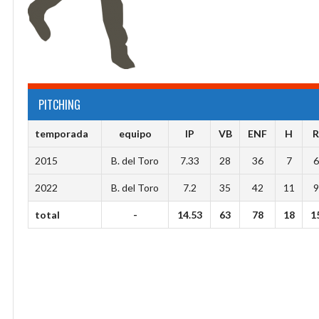
PITCHING
temporada
equipo
IP
VB
ENF
H
2015
B. del Toro
7.33
28
36
7
6
2022
B. del Toro
7.2
35
42
11
9
total
-
14.53
63
78
18
1