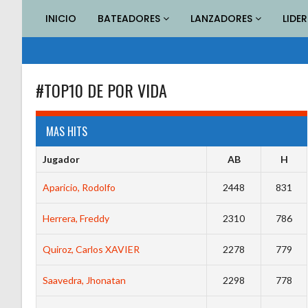
Saltar
INICIO
BATEADORES
LANZADORES
LIDE
al
contenido
#TOP10 DE POR VIDA
MAS HITS
Jugador
AB
H
Aparicio, Rodolfo
2448
831
Herrera, Freddy
2310
786
Quiroz, Carlos XAVIER
2278
779
Saavedra, Jhonatan
2298
778