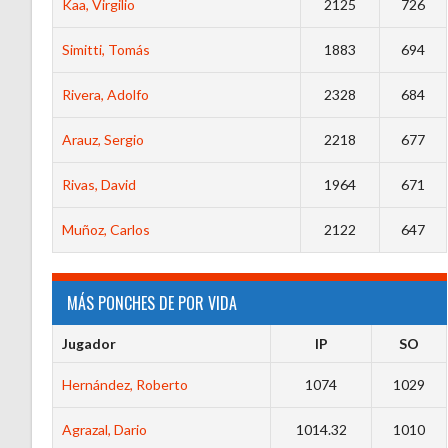
Kaa, Virgilio
2125
726
Simitti, Tomás
1883
694
Rivera, Adolfo
2328
684
Arauz, Sergio
2218
677
Rivas, David
1964
671
Muñoz, Carlos
2122
647
MÁS PONCHES DE POR VIDA
Jugador
IP
SO
Hernández, Roberto
1074
1029
Agrazal, Dario
1014.32
1010