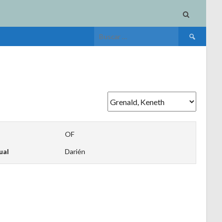
Buscar:
OF
ual
Darién