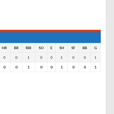
HR
BR
RBI
SO
E
SH
SF
BB
G
0
0
1
0
0
1
0
0
1
0
0
1
0
0
1
0
0
1