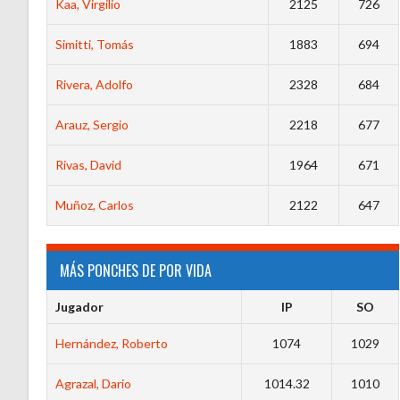
Kaa, Virgilio
2125
726
Simitti, Tomás
1883
694
Rivera, Adolfo
2328
684
Arauz, Sergio
2218
677
Rivas, David
1964
671
Muñoz, Carlos
2122
647
MÁS PONCHES DE POR VIDA
Jugador
IP
SO
Hernández, Roberto
1074
1029
Agrazal, Dario
1014.32
1010