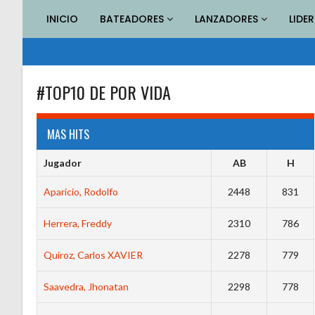
Saltar
INICIO
BATEADORES
LANZADORES
LIDE
al
contenido
#TOP10 DE POR VIDA
MAS HITS
Jugador
AB
H
Aparicio, Rodolfo
2448
831
Herrera, Freddy
2310
786
Quiroz, Carlos XAVIER
2278
779
Saavedra, Jhonatan
2298
778