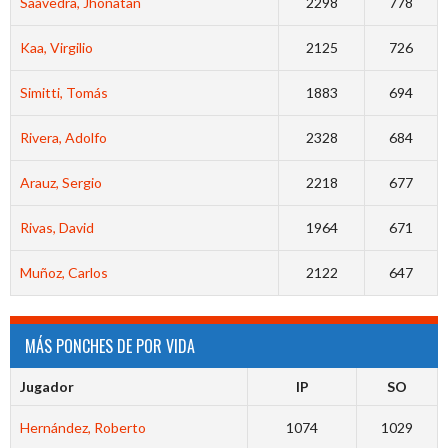
Saavedra, Jhonatan
2298
778
Kaa, Virgilio
2125
726
Simitti, Tomás
1883
694
Rivera, Adolfo
2328
684
Arauz, Sergio
2218
677
Rivas, David
1964
671
Muñoz, Carlos
2122
647
MÁS PONCHES DE POR VIDA
Jugador
IP
SO
Hernández, Roberto
1074
1029