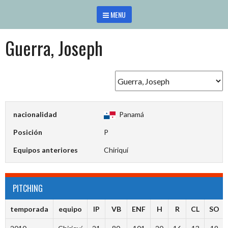
Saltar
MENU
al
contenido
Guerra, Joseph
nacionalidad
Panamá
Posición
P
Equipos anteriores
Chiriquí
PITCHING
temporada
equipo
IP
VB
ENF
H
R
CL
SO