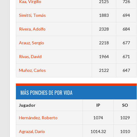
Kaa, Virgilio
2125
726
Simitti, Tomás
1883
694
Rivera, Adolfo
2328
684
Arauz, Sergio
2218
677
Rivas, David
1964
671
Muñoz, Carlos
2122
647
MÁS PONCHES DE POR VIDA
Jugador
IP
SO
Hernández, Roberto
1074
1029
Agrazal, Dario
1014.32
1010