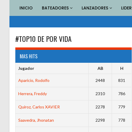
Saltar
INICIO
BATEADORES
LANZADORES
LIDE
al
contenido
#TOP10 DE POR VIDA
MAS HITS
Jugador
AB
H
Aparicio, Rodolfo
2448
831
Herrera, Freddy
2310
786
Quiroz, Carlos XAVIER
2278
779
Saavedra, Jhonatan
2298
778