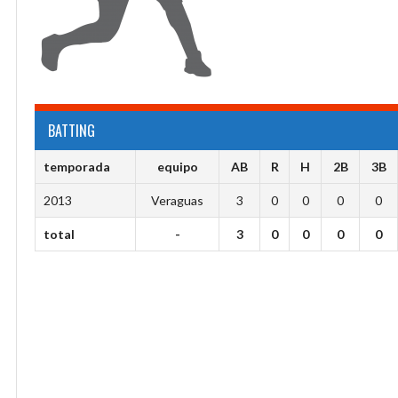
BATTING
temporada
equipo
AB
R
H
2B
3B
2013
Veraguas
3
0
0
0
0
total
-
3
0
0
0
0