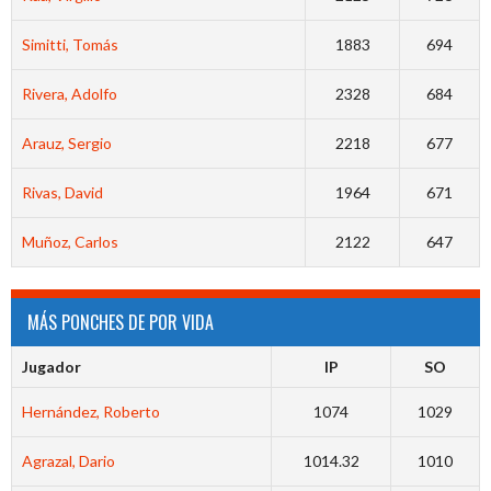
Simitti, Tomás
1883
694
Rivera, Adolfo
2328
684
Arauz, Sergio
2218
677
Rivas, David
1964
671
Muñoz, Carlos
2122
647
MÁS PONCHES DE POR VIDA
Jugador
IP
SO
Hernández, Roberto
1074
1029
Agrazal, Dario
1014.32
1010