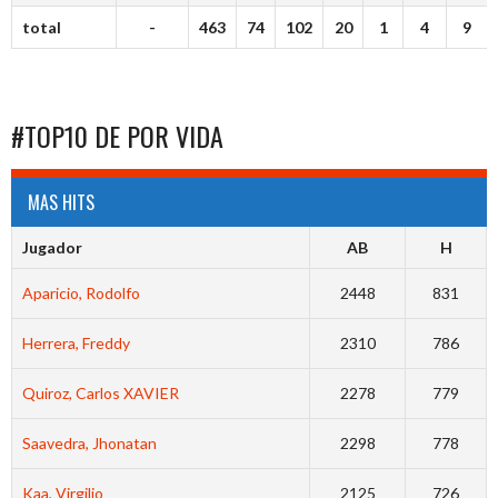
total
-
463
74
102
20
1
4
9
#TOP10 DE POR VIDA
MAS HITS
Jugador
AB
H
Aparicio, Rodolfo
2448
831
Herrera, Freddy
2310
786
Quiroz, Carlos XAVIER
2278
779
Saavedra, Jhonatan
2298
778
Kaa, Virgilio
2125
726