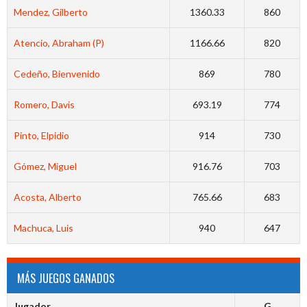
Mendez, Gilberto
1360.33
860
Atencio, Abraham (P)
1166.66
820
Cedeño, Bienvenido
869
780
Romero, Davis
693.19
774
Pinto, Elpidio
914
730
Gómez, Miguel
916.76
703
Acosta, Alberto
765.66
683
Machuca, Luis
940
647
MÁS JUEGOS GANADOS
Jugador
G