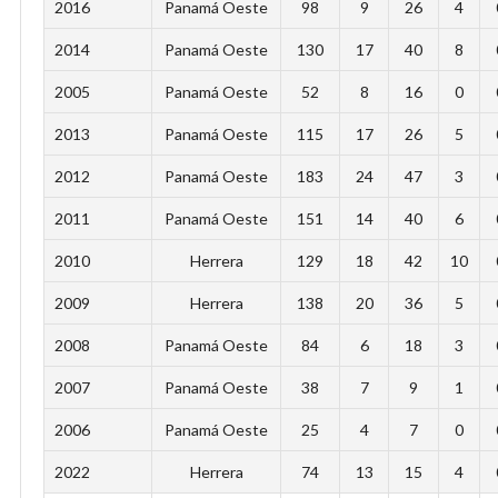
2016
Panamá Oeste
98
9
26
4
2014
Panamá Oeste
130
17
40
8
2005
Panamá Oeste
52
8
16
0
2013
Panamá Oeste
115
17
26
5
2012
Panamá Oeste
183
24
47
3
2011
Panamá Oeste
151
14
40
6
2010
Herrera
129
18
42
10
2009
Herrera
138
20
36
5
2008
Panamá Oeste
84
6
18
3
2007
Panamá Oeste
38
7
9
1
2006
Panamá Oeste
25
4
7
0
2022
Herrera
74
13
15
4