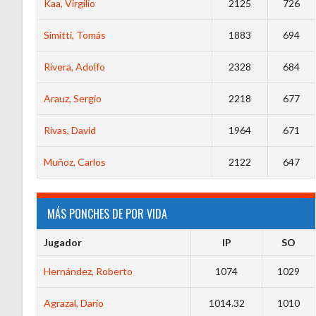
Kaa, Virgilio
2125
726
Simitti, Tomás
1883
694
Rivera, Adolfo
2328
684
Arauz, Sergio
2218
677
Rivas, David
1964
671
Muñoz, Carlos
2122
647
MÁS PONCHES DE POR VIDA
Jugador
IP
SO
Hernández, Roberto
1074
1029
Agrazal, Dario
1014.32
1010