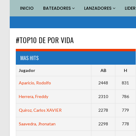
Saltar
INICIO
BATEADORES
LANZADORES
LIDE
al
contenido
#TOP10 DE POR VIDA
MAS HITS
Jugador
AB
H
Aparicio, Rodolfo
2448
831
Herrera, Freddy
2310
786
Quiroz, Carlos XAVIER
2278
779
Saavedra, Jhonatan
2298
778