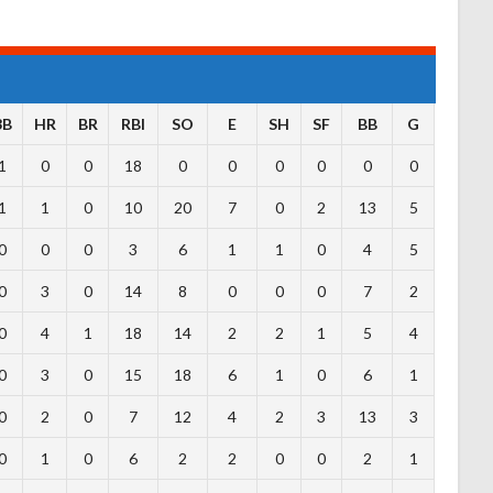
3B
HR
BR
RBI
SO
E
SH
SF
BB
G
1
0
0
18
0
0
0
0
0
0
1
1
0
10
20
7
0
2
13
5
0
0
0
3
6
1
1
0
4
5
0
3
0
14
8
0
0
0
7
2
0
4
1
18
14
2
2
1
5
4
0
3
0
15
18
6
1
0
6
1
0
2
0
7
12
4
2
3
13
3
0
1
0
6
2
2
0
0
2
1