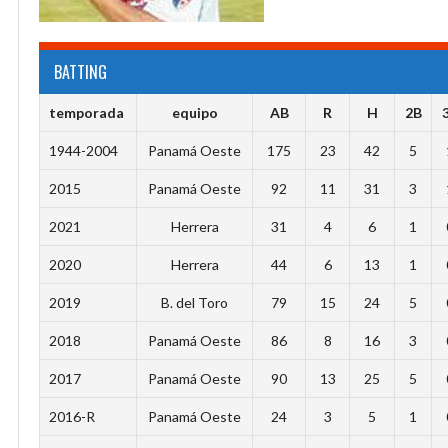
BATTING
temporada
equipo
AB
R
H
2B
1944-2004
Panamá Oeste
175
23
42
5
2015
Panamá Oeste
92
11
31
3
2021
Herrera
31
4
6
1
2020
Herrera
44
6
13
1
2019
B. del Toro
79
15
24
5
2018
Panamá Oeste
86
8
16
3
2017
Panamá Oeste
90
13
25
5
2016-R
Panamá Oeste
24
3
5
1