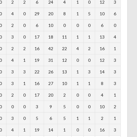
0
2
2
6
24
4
1
0
12
3
0
4
0
29
20
8
1
5
10
6
0
2
0
6
10
0
0
0
6
0
0
3
0
17
18
11
1
1
13
4
0
2
2
16
42
22
4
2
16
1
0
4
1
19
31
12
0
0
12
3
0
3
3
22
26
13
1
3
14
3
0
3
1
16
27
10
1
1
8
3
0
2
0
17
20
2
0
0
4
1
0
0
0
3
9
5
0
0
10
2
0
3
0
5
6
5
1
1
2
1
0
4
1
19
14
1
0
0
16
3