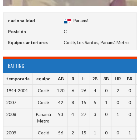
nacionalidad
Panamá
Posición
C
Equipos anteriores
Coclé, Los Santos, Panamá Metro
BATTING
temporada
equipo
AB
R
H
2B
3B
HR
BR
1944-2004
Coclé
120
6
26
4
0
2
0
2007
Coclé
42
8
15
5
1
0
0
2008
Panamá
93
4
27
3
0
1
0
Metro
2009
Coclé
56
2
15
1
0
0
1