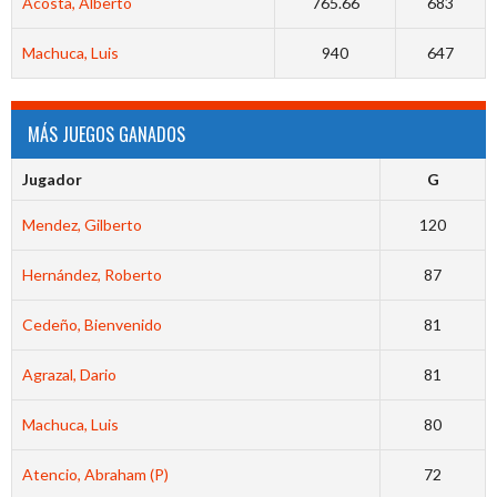
Acosta, Alberto
765.66
683
Machuca, Luis
940
647
MÁS JUEGOS GANADOS
Jugador
G
Mendez, Gilberto
120
Hernández, Roberto
87
Cedeño, Bienvenido
81
Agrazal, Dario
81
Machuca, Luis
80
Atencio, Abraham (P)
72