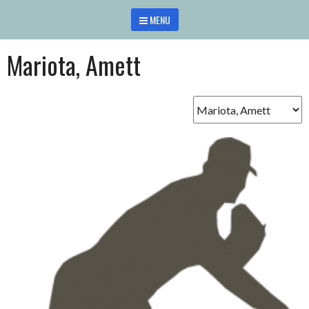
Saltar
MENU
al
contenido
Mariota, Amett