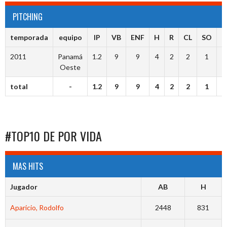
PITCHING
temporada
equipo
IP
VB
ENF
H
R
CL
SO
B
2011
Panamá
1.2
9
9
4
2
2
1
Oeste
total
-
1.2
9
9
4
2
2
1
#TOP10 DE POR VIDA
MAS HITS
Jugador
AB
H
Aparicio, Rodolfo
2448
831