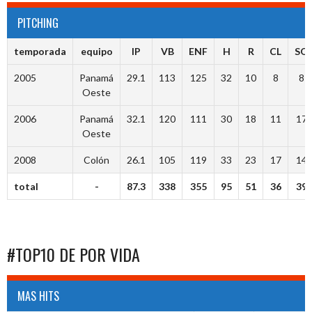
PITCHING
temporada
equipo
IP
VB
ENF
H
R
CL
SO
2005
Panamá
29.1
113
125
32
10
8
8
Oeste
2006
Panamá
32.1
120
111
30
18
11
17
Oeste
2008
Colón
26.1
105
119
33
23
17
14
total
-
87.3
338
355
95
51
36
39
#TOP10 DE POR VIDA
MAS HITS