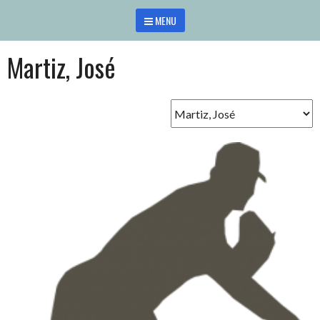
Saltar
MENU
al
contenido
Martiz, José