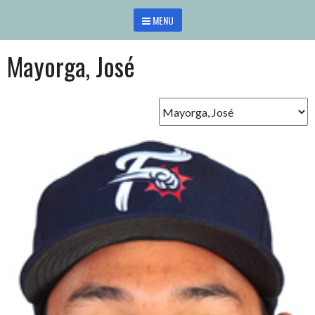
Saltar
MENU
al
contenido
Mayorga, José