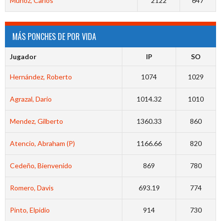
Muñoz, Carlos
2122
647
MÁS PONCHES DE POR VIDA
Jugador
IP
SO
Hernández, Roberto
1074
1029
Agrazal, Dario
1014.32
1010
Mendez, Gilberto
1360.33
860
Atencio, Abraham (P)
1166.66
820
Cedeño, Bienvenido
869
780
Romero, Davis
693.19
774
Pinto, Elpidio
914
730