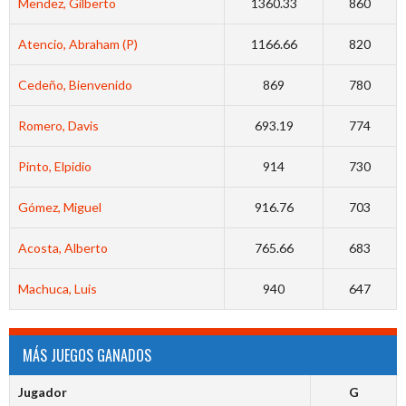
Mendez, Gilberto
1360.33
860
Atencio, Abraham (P)
1166.66
820
Cedeño, Bienvenido
869
780
Romero, Davis
693.19
774
Pinto, Elpidio
914
730
Gómez, Miguel
916.76
703
Acosta, Alberto
765.66
683
Machuca, Luis
940
647
MÁS JUEGOS GANADOS
Jugador
G