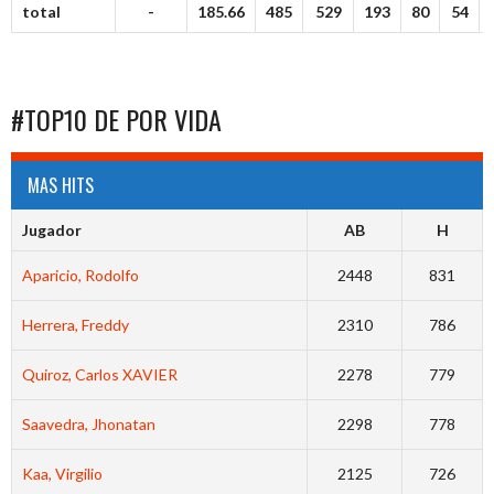
total
-
185.66
485
529
193
80
54
#TOP10 DE POR VIDA
MAS HITS
Jugador
AB
H
Aparicio, Rodolfo
2448
831
Herrera, Freddy
2310
786
Quiroz, Carlos XAVIER
2278
779
Saavedra, Jhonatan
2298
778
Kaa, Virgilio
2125
726