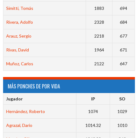
Simitti, Tomás
1883
694
Rivera, Adolfo
2328
684
Arauz, Sergio
2218
677
Rivas, David
1964
671
Muñoz, Carlos
2122
647
MÁS PONCHES DE POR VIDA
Jugador
IP
SO
Hernández, Roberto
1074
1029
Agrazal, Dario
1014.32
1010