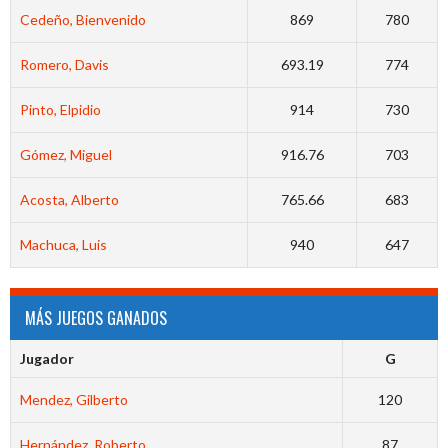
Cedeño, Bienvenido
869
780
Romero, Davis
693.19
774
Pinto, Elpidio
914
730
Gómez, Miguel
916.76
703
Acosta, Alberto
765.66
683
Machuca, Luis
940
647
MÁS JUEGOS GANADOS
Jugador
G
Mendez, Gilberto
120
Hernández, Roberto
87