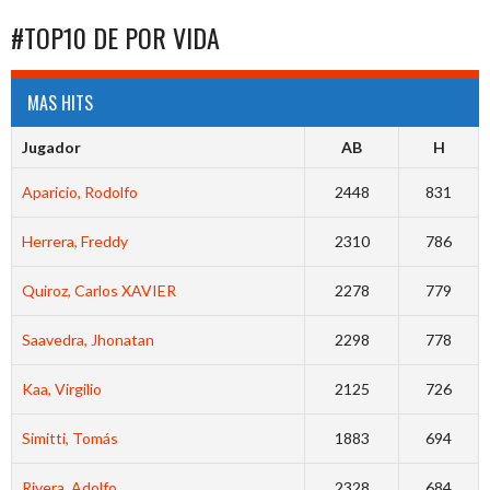
#TOP10 DE POR VIDA
MAS HITS
Jugador
AB
H
Aparicio, Rodolfo
2448
831
Herrera, Freddy
2310
786
Quiroz, Carlos XAVIER
2278
779
Saavedra, Jhonatan
2298
778
Kaa, Virgilio
2125
726
Simitti, Tomás
1883
694
Rivera, Adolfo
2328
684