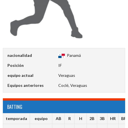
nacionalidad
Panamá
Posición
IF
equipo actual
Veraguas
Equipos anteriores
Coclé, Veraguas
BATTING
temporada
equipo
AB
R
H
2B
3B
HR
BR