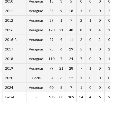
2010
Veraguas
15
3
5
0
0
0
0
2011
Veraguas
54
9
18
1
0
0
2
2012
Veraguas
39
1
7
2
1
0
0
2016
Veraguas
170
21
48
8
1
4
1
2016-R
Veraguas
29
9
11
2
0
2
0
2017
Veraguas
95
6
29
5
1
0
2
2018
Veraguas
110
7
24
7
0
0
1
2019
Veraguas
79
21
28
7
1
0
3
2020
Coclé
54
6
12
1
0
0
0
2024
Veraguas
40
5
7
1
0
0
0
total
-
685
88
189
34
4
6
9