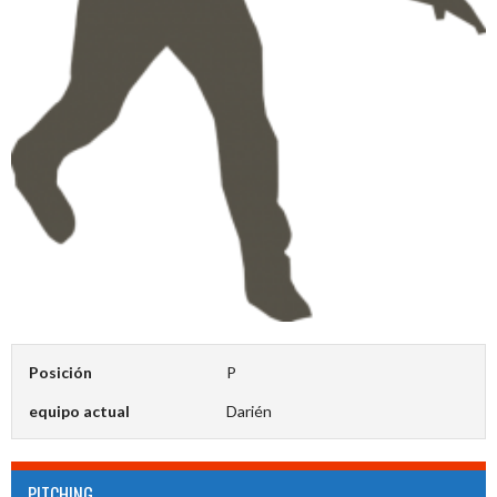
Posición
P
equipo actual
Darién
PITCHING