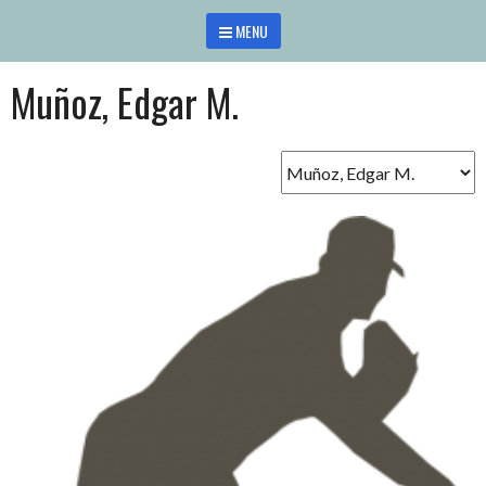
Saltar
MENU
al
contenido
Muñoz, Edgar M.