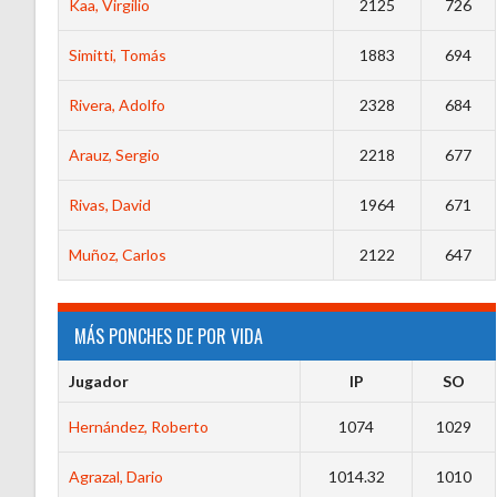
Kaa, Virgilio
2125
726
Simitti, Tomás
1883
694
Rivera, Adolfo
2328
684
Arauz, Sergio
2218
677
Rivas, David
1964
671
Muñoz, Carlos
2122
647
MÁS PONCHES DE POR VIDA
Jugador
IP
SO
Hernández, Roberto
1074
1029
Agrazal, Dario
1014.32
1010