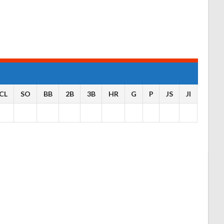
CL
SO
BB
2B
3B
HR
G
P
JS
JI