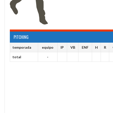
PITCHING
temporada
equipo
IP
VB
ENF
H
R
total
-