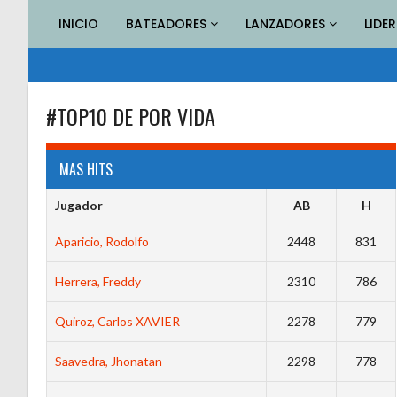
Saltar
INICIO
BATEADORES
LANZADORES
LIDE
al
contenido
#TOP10 DE POR VIDA
MAS HITS
Jugador
AB
H
Aparicio, Rodolfo
2448
831
Herrera, Freddy
2310
786
Quiroz, Carlos XAVIER
2278
779
Saavedra, Jhonatan
2298
778