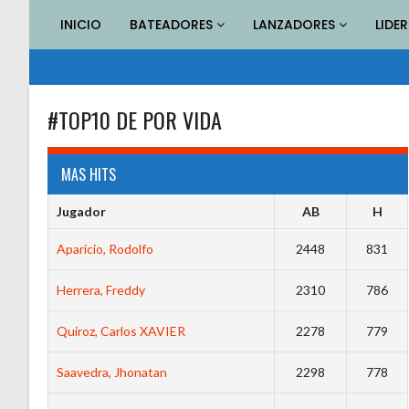
Saltar
INICIO
BATEADORES
LANZADORES
LIDE
al
contenido
#TOP10 DE POR VIDA
MAS HITS
Jugador
AB
H
Aparicio, Rodolfo
2448
831
Herrera, Freddy
2310
786
Quiroz, Carlos XAVIER
2278
779
Saavedra, Jhonatan
2298
778