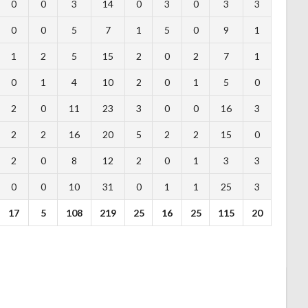
0
0
3
14
0
3
0
3
3
0
0
5
7
1
5
0
9
1
1
2
5
15
2
0
2
7
1
0
1
4
10
2
0
1
5
0
2
0
11
23
3
0
0
16
3
2
2
16
20
5
2
2
15
0
2
0
8
12
2
0
1
3
3
0
0
10
31
0
1
1
25
3
17
5
108
219
25
16
25
115
20