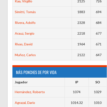
Kaa, Virgilio
2125
726
Simitti, Tomás
1883
694
Rivera, Adolfo
2328
684
Arauz, Sergio
2218
677
Rivas, David
1964
671
Muñoz, Carlos
2122
647
MÁS PONCHES DE POR VIDA
Jugador
IP
SO
Hernández, Roberto
1074
1029
Agrazal, Dario
1014.32
1010