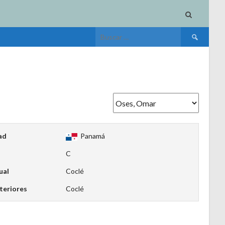
Buscar:
ad
Panamá
C
ual
Coclé
teriores
Coclé