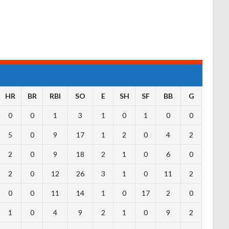
HR
BR
RBI
SO
E
SH
SF
BB
G
0
0
1
3
1
0
1
0
0
5
0
9
17
1
2
0
4
2
2
0
9
18
2
1
0
6
0
2
0
12
26
3
1
0
11
2
0
0
11
14
1
0
17
2
0
1
0
4
9
2
1
0
9
2