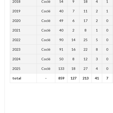
2018
Coclé
54
9
18
4
1
2019
Coclé
40
7
11
2
1
2020
Coclé
49
6
17
2
0
2021
Coclé
40
2
8
1
0
2022
Coclé
90
14
25
5
0
2023
Coclé
91
16
22
8
0
2024
Coclé
50
8
12
3
0
2025
Coclé
133
18
27
4
0
total
-
859
127
213
41
7