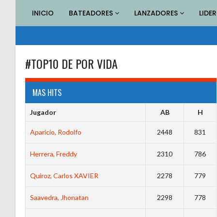
Saltar
INICIO
BATEADORES
LANZADORES
LIDE
al
contenido
#TOP10 DE POR VIDA
MAS HITS
Jugador
AB
H
Aparicio, Rodolfo
2448
831
Herrera, Freddy
2310
786
Quiroz, Carlos XAVIER
2278
779
Saavedra, Jhonatan
2298
778