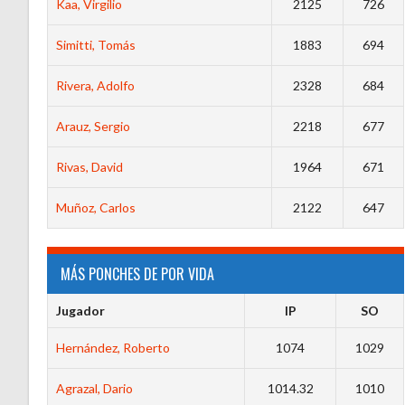
Kaa, Virgilio
2125
726
Simitti, Tomás
1883
694
Rivera, Adolfo
2328
684
Arauz, Sergio
2218
677
Rivas, David
1964
671
Muñoz, Carlos
2122
647
MÁS PONCHES DE POR VIDA
Jugador
IP
SO
Hernández, Roberto
1074
1029
Agrazal, Dario
1014.32
1010