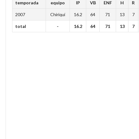
temporada
equipo
IP
VB
ENF
H
R
2007
Chiriquí
16.2
64
71
13
7
total
-
16.2
64
71
13
7