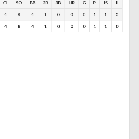
CL
SO
BB
2B
3B
HR
G
P
JS
JI
4
8
4
1
0
0
0
1
1
0
4
8
4
1
0
0
0
1
1
0