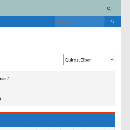
Buscar:
namá
í