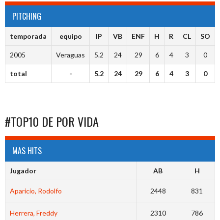
PITCHING
temporada
equipo
IP
VB
ENF
H
R
CL
SO
2005
Veraguas
5.2
24
29
6
4
3
0
total
-
5.2
24
29
6
4
3
0
#TOP10 DE POR VIDA
MAS HITS
Jugador
AB
H
Aparicio, Rodolfo
2448
831
Herrera, Freddy
2310
786