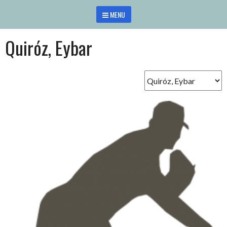
Saltar
MENU
al
contenido
Quiróz, Eybar