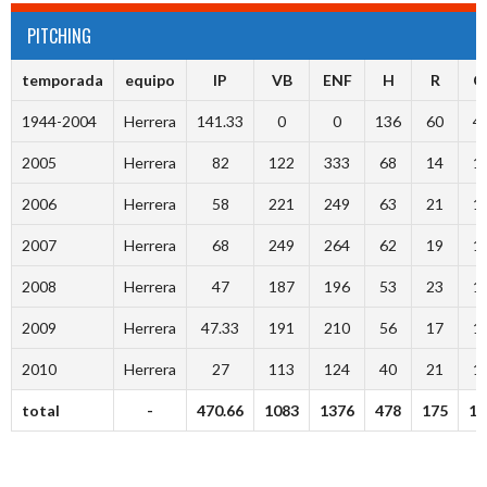
PITCHING
temporada
equipo
IP
VB
ENF
H
R
C
1944-2004
Herrera
141.33
0
0
136
60
4
2005
Herrera
82
122
333
68
14
1
2006
Herrera
58
221
249
63
21
1
2007
Herrera
68
249
264
62
19
1
2008
Herrera
47
187
196
53
23
1
2009
Herrera
47.33
191
210
56
17
1
2010
Herrera
27
113
124
40
21
1
total
-
470.66
1083
1376
478
175
13