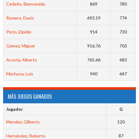
Cedeño, Bienvenido
869
780
Romero, Davis
693.19
774
Pinto, Elpidio
914
730
Gómez, Miguel
916.76
703
Acosta, Alberto
765.66
683
Machuca, Luis
940
647
MÁS JUEGOS GANADOS
Jugador
G
Mendez, Gilberto
120
Hernández, Roberto
87