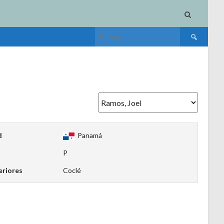
Buscar:
d
Panamá
P
eriores
Coclé