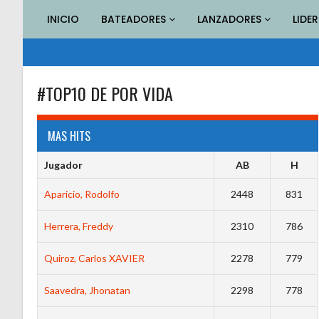
Saltar
INICIO
BATEADORES
LANZADORES
LIDE
al
contenido
#TOP10 DE POR VIDA
MAS HITS
Jugador
AB
H
Aparicio, Rodolfo
2448
831
Herrera, Freddy
2310
786
Quiroz, Carlos XAVIER
2278
779
Saavedra, Jhonatan
2298
778