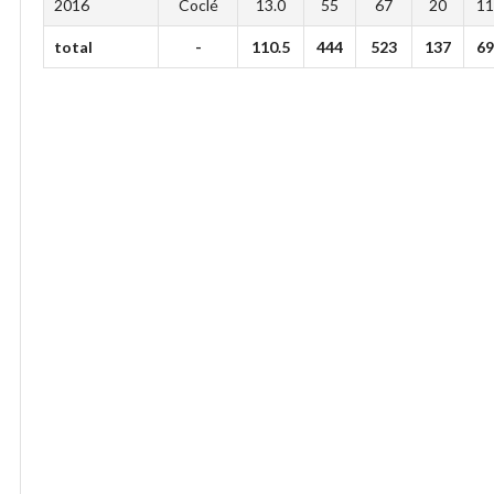
2016
Coclé
13.0
55
67
20
1
total
-
110.5
444
523
137
6