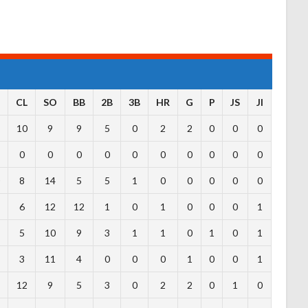
CL
SO
BB
2B
3B
HR
G
P
JS
JI
2
10
9
9
5
0
2
2
0
0
0
0
0
0
0
0
0
0
0
0
0
0
8
14
5
5
1
0
0
0
0
0
6
12
12
1
0
1
0
0
0
1
4
5
10
9
3
1
1
0
1
0
1
3
11
4
0
0
0
1
0
0
1
2
12
9
5
3
0
2
2
0
1
0