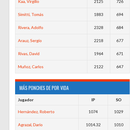
Kaa, Virgilio
2125
726
Simitti, Tomás
1883
694
Rivera, Adolfo
2328
684
Arauz, Sergio
2218
677
Rivas, David
1964
671
Muñoz, Carlos
2122
647
MÁS PONCHES DE POR VIDA
Jugador
IP
SO
Hernández, Roberto
1074
1029
Agrazal, Dario
1014.32
1010