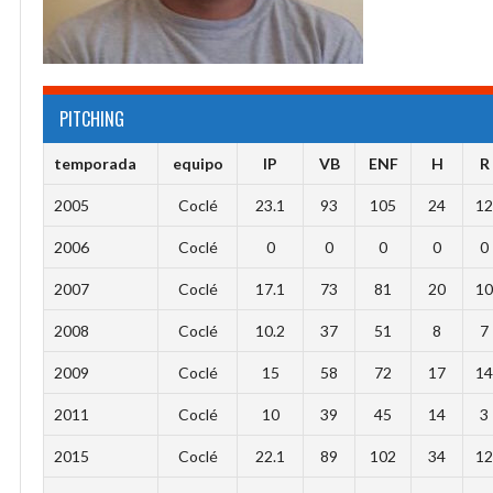
PITCHING
temporada
equipo
IP
VB
ENF
H
R
2005
Coclé
23.1
93
105
24
1
2006
Coclé
0
0
0
0
0
2007
Coclé
17.1
73
81
20
1
2008
Coclé
10.2
37
51
8
7
2009
Coclé
15
58
72
17
1
2011
Coclé
10
39
45
14
3
2015
Coclé
22.1
89
102
34
1