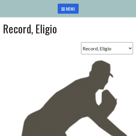
Saltar
MENU
al
contenido
Record, Eligio