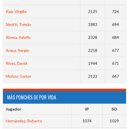
Kaa, Virgilio
2125
726
Simitti, Tomás
1883
694
Rivera, Adolfo
2328
684
Arauz, Sergio
2218
677
Rivas, David
1964
671
Muñoz, Carlos
2122
647
MÁS PONCHES DE POR VIDA
Jugador
IP
SO
Hernández, Roberto
1074
1029