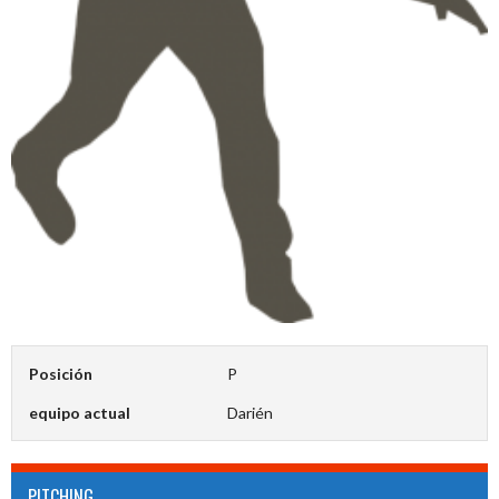
Posición
P
equipo actual
Darién
PITCHING