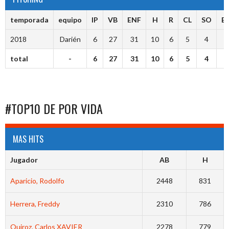
temporada
equipo
IP
VB
ENF
H
R
CL
SO
B
2018
Darién
6
27
31
10
6
5
4
3
total
-
6
27
31
10
6
5
4
3
#TOP10 DE POR VIDA
MAS HITS
Jugador
AB
H
Aparicio, Rodolfo
2448
831
Herrera, Freddy
2310
786
Quiroz, Carlos XAVIER
2278
779