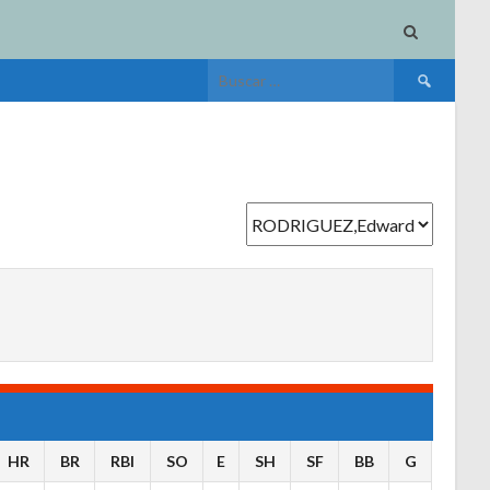
Buscar:
HR
BR
RBI
SO
E
SH
SF
BB
G