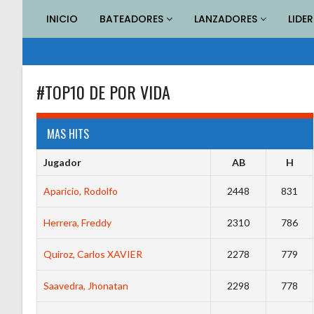
Saltar
INICIO
BATEADORES
LANZADORES
LIDE
al
contenido
#TOP10 DE POR VIDA
MAS HITS
Jugador
AB
H
Aparicio, Rodolfo
2448
831
Herrera, Freddy
2310
786
Quiroz, Carlos XAVIER
2278
779
Saavedra, Jhonatan
2298
778