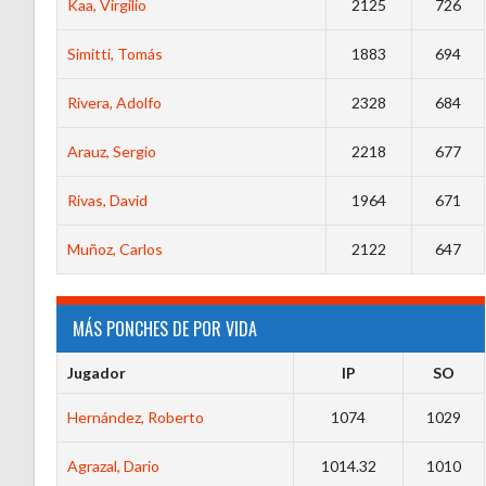
Kaa, Virgilio
2125
726
Simitti, Tomás
1883
694
Rivera, Adolfo
2328
684
Arauz, Sergio
2218
677
Rivas, David
1964
671
Muñoz, Carlos
2122
647
MÁS PONCHES DE POR VIDA
Jugador
IP
SO
Hernández, Roberto
1074
1029
Agrazal, Dario
1014.32
1010