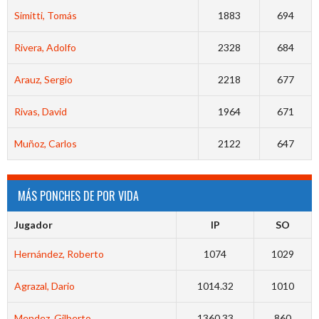
Simitti, Tomás
1883
694
Rivera, Adolfo
2328
684
Arauz, Sergio
2218
677
Rivas, David
1964
671
Muñoz, Carlos
2122
647
MÁS PONCHES DE POR VIDA
Jugador
IP
SO
Hernández, Roberto
1074
1029
Agrazal, Dario
1014.32
1010
Mendez, Gilberto
1360.33
860