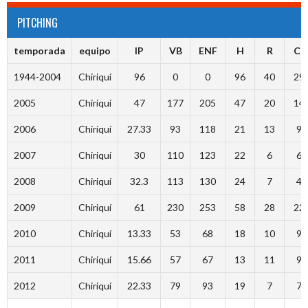
PITCHING
temporada
equipo
IP
VB
ENF
H
R
CL
1944-2004
Chiriquí
96
0
0
96
40
29
2005
Chiriquí
47
177
205
47
20
14
2006
Chiriquí
27.33
93
118
21
13
9
2007
Chiriquí
30
110
123
22
6
6
2008
Chiriquí
32.3
113
130
24
7
4
2009
Chiriquí
61
230
253
58
28
22
2010
Chiriquí
13.33
53
68
18
10
9
2011
Chiriquí
15.66
57
67
13
11
9
2012
Chiriquí
22.33
79
93
19
7
7