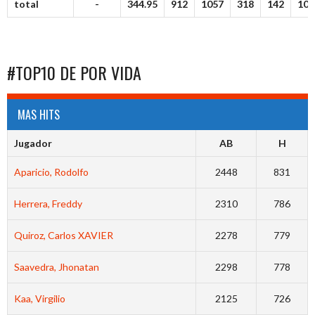
total
-
344.95
912
1057
318
142
109
#TOP10 DE POR VIDA
MAS HITS
Jugador
AB
H
Aparicio, Rodolfo
2448
831
Herrera, Freddy
2310
786
Quiroz, Carlos XAVIER
2278
779
Saavedra, Jhonatan
2298
778
Kaa, Virgilio
2125
726