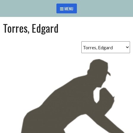
Saltar
MENU
al
contenido
Torres, Edgard