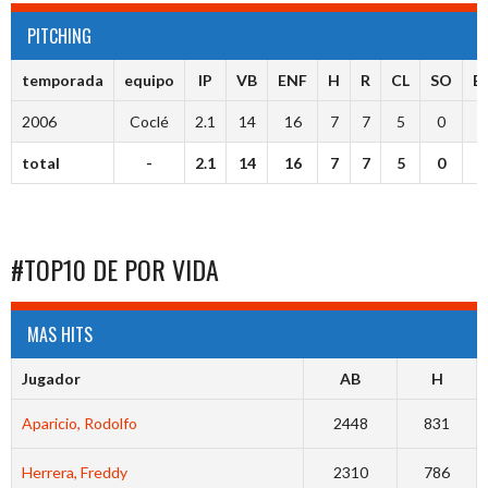
PITCHING
temporada
equipo
IP
VB
ENF
H
R
CL
SO
B
2006
Coclé
2.1
14
16
7
7
5
0
0
total
-
2.1
14
16
7
7
5
0
0
#TOP10 DE POR VIDA
MAS HITS
Jugador
AB
H
Aparicio, Rodolfo
2448
831
Herrera, Freddy
2310
786