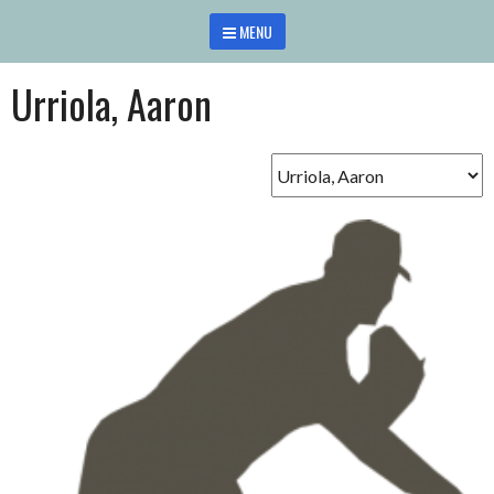
Saltar
MENU
al
contenido
Urriola, Aaron