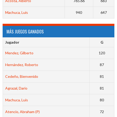
Acosta, Alberto
765.66
683
Machuca, Luis
940
647
MÁS JUEGOS GANADOS
Jugador
G
Mendez, Gilberto
120
Hernández, Roberto
87
Cedeño, Bienvenido
81
Agrazal, Dario
81
Machuca, Luis
80
Atencio, Abraham (P)
72