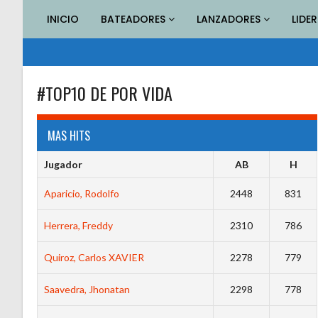
Saltar
INICIO
BATEADORES
LANZADORES
LIDE
al
contenido
#TOP10 DE POR VIDA
MAS HITS
Jugador
AB
H
Aparicio, Rodolfo
2448
831
Herrera, Freddy
2310
786
Quiroz, Carlos XAVIER
2278
779
Saavedra, Jhonatan
2298
778