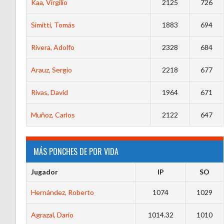
Kaa, Virgilio
2125
726
Simitti, Tomás
1883
694
Rivera, Adolfo
2328
684
Arauz, Sergio
2218
677
Rivas, David
1964
671
Muñoz, Carlos
2122
647
MÁS PONCHES DE POR VIDA
Jugador
IP
SO
Hernández, Roberto
1074
1029
Agrazal, Dario
1014.32
1010