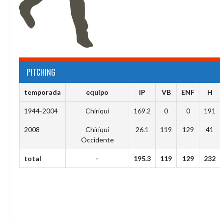
PITCHING
temporada
equipo
IP
VB
ENF
H
1944-2004
Chiriquí
169.2
0
0
191
2008
Chiriquí
26.1
119
129
41
Occidente
total
-
195.3
119
129
232