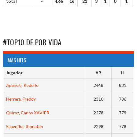
total
-
4.66
16
21
3
1
0
1
#TOP10 DE POR VIDA
MAS HITS
Jugador
AB
H
Aparicio, Rodolfo
2448
831
Herrera, Freddy
2310
786
Quiroz, Carlos XAVIER
2278
779
Saavedra, Jhonatan
2298
778