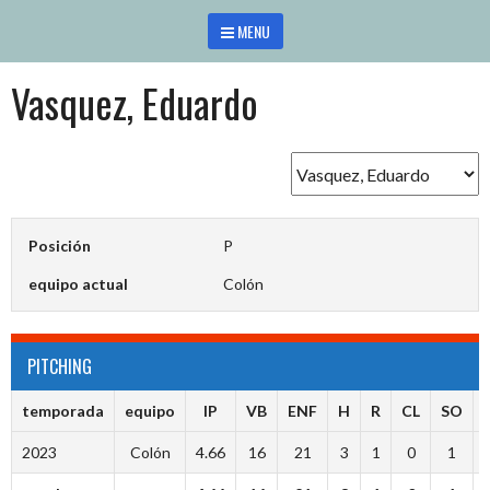
Saltar
MENU
al
contenido
Vasquez, Eduardo
Posición
P
equipo actual
Colón
PITCHING
temporada
equipo
IP
VB
ENF
H
R
CL
SO
2023
Colón
4.66
16
21
3
1
0
1