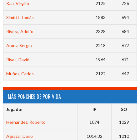
Kaa, Virgilio
2125
726
Simitti, Tomás
1883
694
Rivera, Adolfo
2328
684
Arauz, Sergio
2218
677
Rivas, David
1964
671
Muñoz, Carlos
2122
647
MÁS PONCHES DE POR VIDA
Jugador
IP
SO
Hernández, Roberto
1074
1029
Agrazal, Dario
1014.32
1010