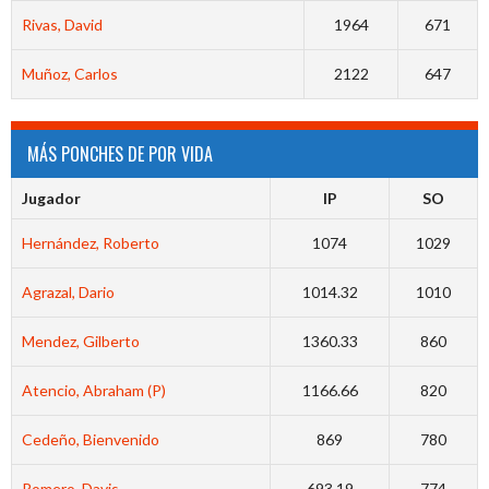
Rivas, David
1964
671
Muñoz, Carlos
2122
647
MÁS PONCHES DE POR VIDA
Jugador
IP
SO
Hernández, Roberto
1074
1029
Agrazal, Dario
1014.32
1010
Mendez, Gilberto
1360.33
860
Atencio, Abraham (P)
1166.66
820
Cedeño, Bienvenido
869
780
Romero, Davis
693.19
774