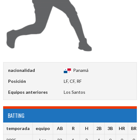
nacionalidad
Panamá
Posición
LF, CF, RF
Equipos anteriores
Los Santos
BATTING
temporada
equipo
AB
R
H
2B
3B
HR
BR