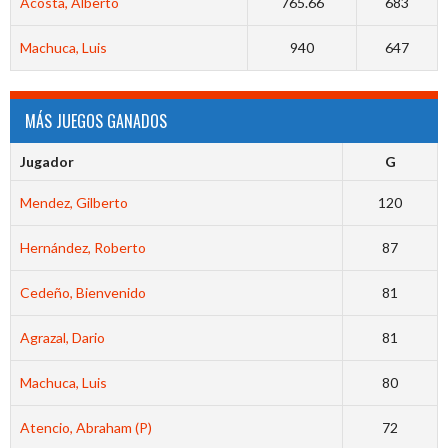
Acosta, Alberto
765.66
683
Machuca, Luis
940
647
MÁS JUEGOS GANADOS
Jugador
G
Mendez, Gilberto
120
Hernández, Roberto
87
Cedeño, Bienvenido
81
Agrazal, Dario
81
Machuca, Luis
80
Atencio, Abraham (P)
72