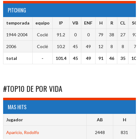
PITCHING
temporada
equipo
IP
VB
ENF
H
R
CL
SO
1944-2004
Coclé
91.2
0
0
79
38
27
93
2006
Coclé
10.2
45
49
12
8
8
7
total
-
101.4
45
49
91
46
35
100
#TOP10 DE POR VIDA
MAS HITS
Jugador
AB
H
Aparicio, Rodolfo
2448
831