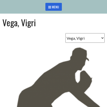
Saltar
MENU
al
contenido
Vega, Vigri