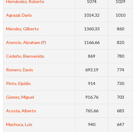
Hernández, Roberto
1074
1029
Agrazal, Dario
1014.32
1010
Mendez, Gilberto
1360.33
860
Atencio, Abraham (P)
1166.66
820
Cedeño, Bienvenido
869
780
Romero, Davis
693.19
774
Pinto, Elpidio
914
730
Gómez, Miguel
916.76
703
Acosta, Alberto
765.66
683
Machuca, Luis
940
647